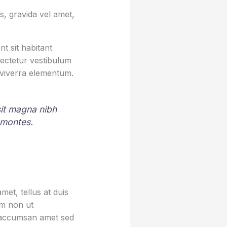
, gravida vel amet,
t sit habitant
sectetur vestibulum
 viverra elementum.
 sit magna nibh
 montes.
et, tellus at duis
um non ut
sa accumsan amet sed