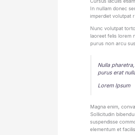
Cursus iaculis etiam
In nullam donec sem
imperdiet volutpat 
Nunc volutpat torto
laoreet felis lorem
purus non arcu sus
Nulla pharetra,
purus erat nul
Lorem Ipsum
Magna enim, conval
Sollicitudin bibend
suspendisse commod
elementum et facilis