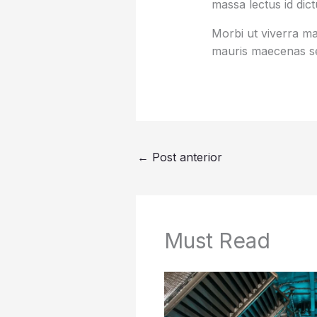
massa lectus id dic
Morbi ut viverra mas
mauris maecenas se
←
Post anterior
Must Read