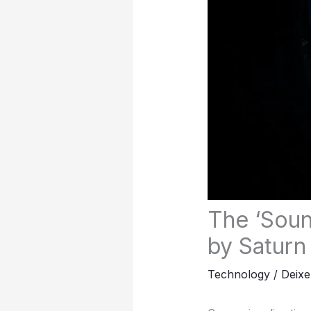
The ‘Soun
by Saturn
Technology
/
Deixe