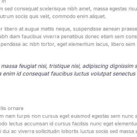
 in
 sed consequat scelerisque nibh amet, massa egestas risus
rutrum sociis quis velit, commodo enim aliquet.
r libero at augue mattis neque, suspendisse aenean praesen
 nibh diam faucibus viverra penatibus donec etiam sem con
pendisse ac nibh tortor, eget elementum lacus, libero sem
 massa feugiat nisi, tristique nisi, adipiscing dignissim
la enim id consequat faucibus luctus volutpat senectus
lis ornare
um nam turpis non cursus eget euismod egestas sem nunc am
o lectus accumsan id cursus facilisis nunc eget element
i dui ac viverra sollicitudin lobortis luctus sociis sed mas