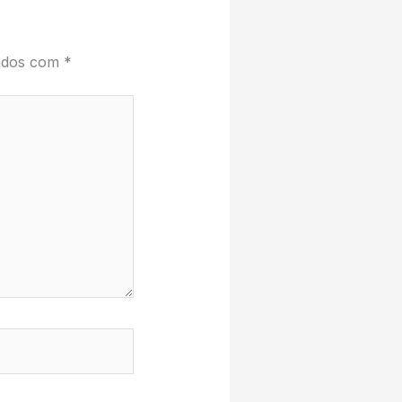
cados com
*