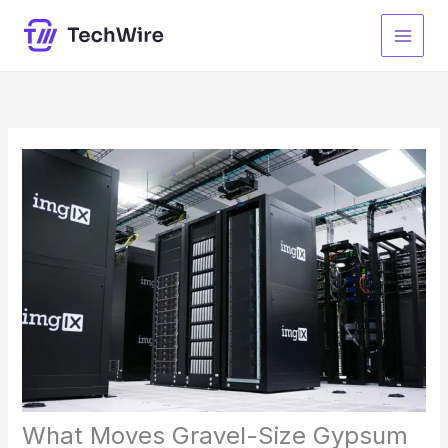
Ir
para
o
conteúdo
What Moves Gravel-Size Gypsum