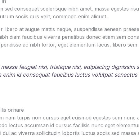
 in
 sed consequat scelerisque nibh amet, massa egestas risus
rutrum sociis quis velit, commodo enim aliquet.
r libero at augue mattis neque, suspendisse aenean praesen
 nibh diam faucibus viverra penatibus donec etiam sem con
pendisse ac nibh tortor, eget elementum lacus, libero sem
 massa feugiat nisi, tristique nisi, adipiscing dignissim
la enim id consequat faucibus luctus volutpat senectus
lis ornare
um nam turpis non cursus eget euismod egestas sem nunc am
o lectus accumsan id cursus facilisis nunc eget element
i dui ac viverra sollicitudin lobortis luctus sociis sed mas