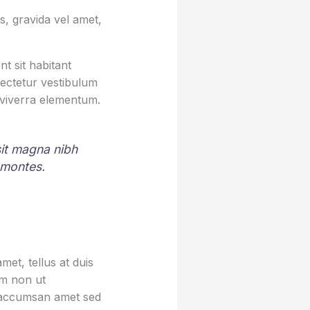
, gravida vel amet,
t sit habitant
sectetur vestibulum
 viverra elementum.
 sit magna nibh
 montes.
et, tellus at duis
um non ut
sa accumsan amet sed