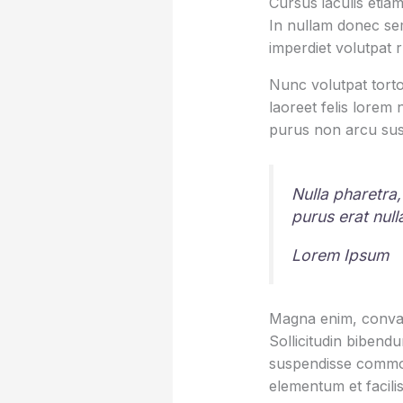
Cursus iaculis etiam
In nullam donec sem
imperdiet volutpat 
Nunc volutpat torto
laoreet felis lorem
purus non arcu sus
Nulla pharetra,
purus erat nul
Lorem Ipsum
Magna enim, conval
Sollicitudin bibend
suspendisse commod
elementum et facilis