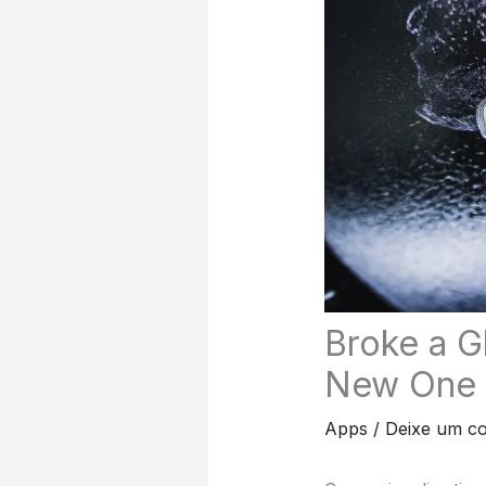
Broke a G
New One
Apps
/
Deixe um c