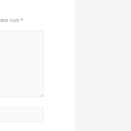
cados com
*