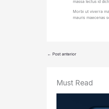
massa lectus id dic
Morbi ut viverra mas
mauris maecenas se
←
Post anterior
Must Read